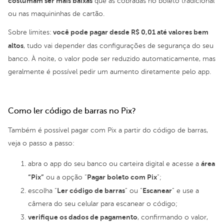
costumam ser mais baixas
que as cobradas no boleto tradicional
ou nas maquininhas de cartão.
você pode pagar desde R$ 0,01 até valores bem
Sobre limites:
altos
, tudo vai depender das configurações de segurança do seu
banco. À noite, o valor pode ser reduzido automaticamente, mas
geralmente é possível pedir um aumento diretamente pelo app.
Como ler código de barras no Pix?
Também é possível pagar com Pix a partir do código de barras,
veja o passo a passo:
área
abra o app do seu banco ou carteira digital e acesse a
“Pix”
Pagar boleto com Pix
ou a opção “
”;
Ler código de barras
Escanear
escolha “
” ou “
” e use a
câmera do seu celular para escanear o código;
verifique os dados de pagamento
, confirmando o valor,