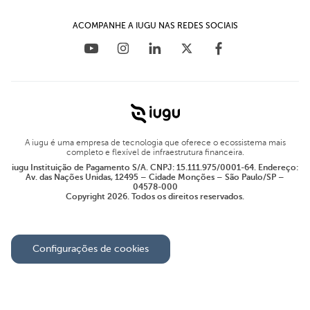
ACOMPANHE A IUGU NAS REDES SOCIAIS
A iugu é uma empresa de tecnologia que oferece o ecossistema mais
completo e flexível de infraestrutura financeira.
iugu Instituição de Pagamento S/A. CNPJ: 15.111.975/0001-64. Endereço:
Av. das Nações Unidas, 12495 – Cidade Monções – São Paulo/SP –
04578-000
Copyright 2026. Todos os direitos reservados.
Configurações de cookies