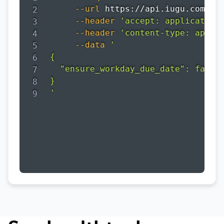
--url
 https://api.iugu.com/v1
--header
'accept: application
--header
'content-type: appli
--data
'

{

  "ensure_workday_due_date": false

}

'