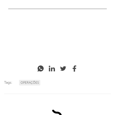
Sim. A iugu conecta sua infraestrutura financeira aos
ERPs e plataformas de negócio via APIs
documentadas e webhooks. O ecossistema inclui
Cobrança, Recorrência Financeira, Split e BaaS,
operando de forma integrada em uma única
plataforma.
Tags:
OPERAÇÕES