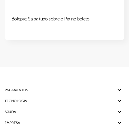
Bolepix: Saiba tudo sobre o Pix no boleto
PAGAMENTOS
Pix
TECNOLOGIA
Cartão de crédito
Split de Pagamento
AJUDA
Boleto bancário
Cobrança Recorrente
Ajuda
EMPRESA
Link de Pagamento