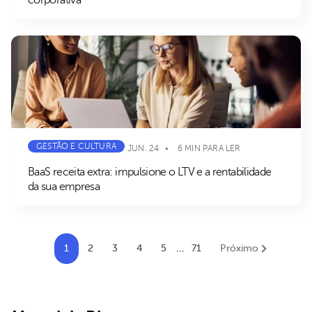
corporativa
GESTÃO E CULTURA
JUN. 24
6 MIN PARA LER
BaaS receita extra: impulsione o LTV e a rentabilidade
da sua empresa
1
2
3
4
5
...
71
Próximo