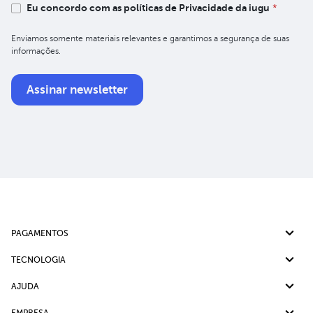
Eu concordo com as políticas de Privacidade da iugu
*
Enviamos somente materiais relevantes e garantimos a segurança de suas
informações.
PAGAMENTOS
Pix
TECNOLOGIA
Cartão de crédito
Split de Pagamento
AJUDA
Boleto bancário
Cobrança Recorrente
Ajuda