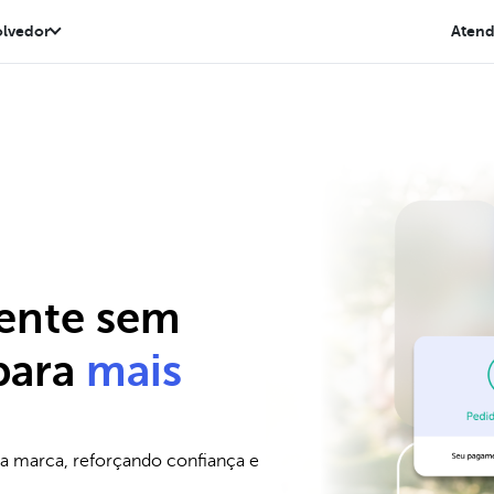
lvedor
Aten
ente sem
para
mais
ua marca, reforçando confiança e