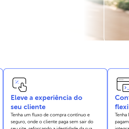
Eleve a experiência do
Cont
seu cliente
flex
Tenha um fluxo de compra contínuo e
Tenha 
seguro, onde o cliente paga sem sair do
pagame
seu site, reforçando a identidade da sua
integr