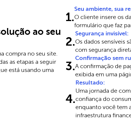
Seu ambiente, sua re
1.
O cliente insere os 
formulário que faz pa
solução ao seu
Segurança invisível:
2.
Os dados sensíveis s
com segurança direta
ma compra no seu site.
Confirmação sem ru
as as etapas a seguir
3.
A confirmação de p
que está usando uma
exibida em uma pági
Resultado:
Uma jornada de comp
4.
confiança do consumi
enquanto você tem a
infraestrutura financ