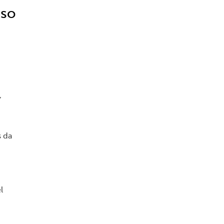
sso
,
s da
l