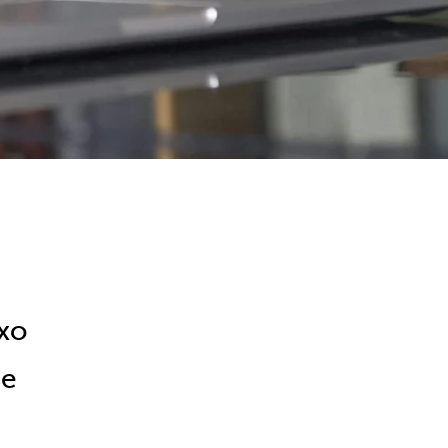
uxo
 e