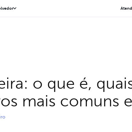
lvedor
Aten
ira: o que é, quais
rros mais comuns 
iro