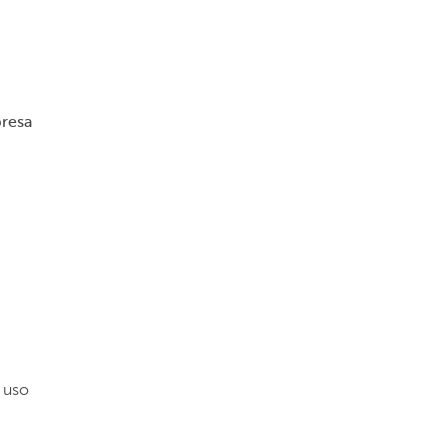
presa
o uso