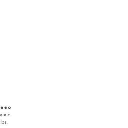
de e o
rar e
ios.