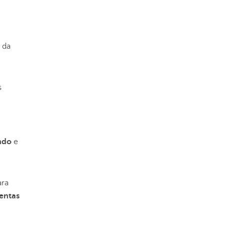
da
s
ndo
e
ra
entas