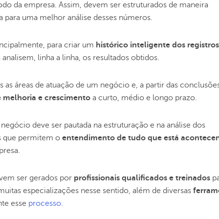
odo da empresa. Assim, devem ser estruturados de maneira
a para uma melhor análise desses números.
incipalmente, para criar um
histórico inteligente dos registros
analisem, linha a linha, os resultados obtidos.
as as áreas de atuação de um
negócio
e, a partir das conclusõe
e melhoria e crescimento
a curto, médio e longo prazo.
 negócio deve ser pautada na estruturação e na análise dos
les que permitem o
entendimento de tudo que está acontece
presa.
devem ser gerados por
profissionais qualificados e treinados
pa
muitas especializações nesse sentido, além de diversas
ferram
nte esse
processo
.