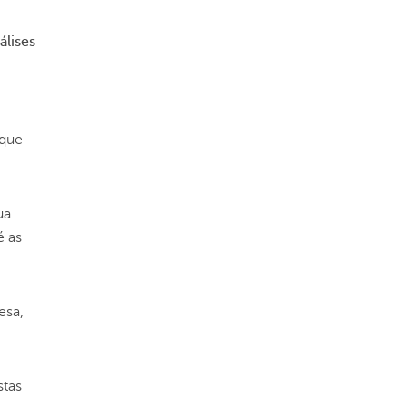
álises
 que
ua
é as
esa,
stas