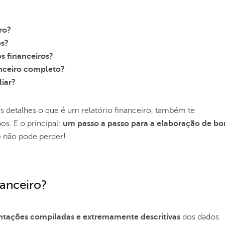
ro?
os?
os financeiros?
anceiro completo?
iar?
detalhes o que é um relatório financeiro, também te
os. E o principal:
um passo a passo para a elaboração de bo
cê não pode perder!
nanceiro?
ntações compiladas e extremamente descritivas
dos
dados