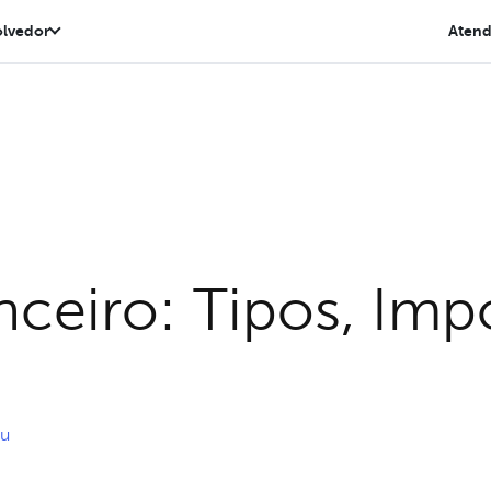
lvedor
Aten
nceiro: Tipos, Imp
gu