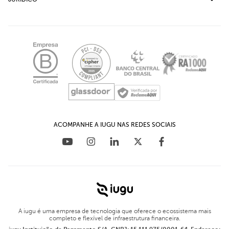
Carreiras
Plug-in para WooCommerce
Política de Privacidade
Assessoria de Imprensa
Plug-in para Magento
Iugu Transparência
Canal de Ética
Plug-in para Prestashop
LGPD - Comunicado
Relações com investidores
Plug-in para OpenCart
Educação Financeira para empresas
Materiais Ricos
Plug-in para WHMCS
Blog
ACOMPANHE A IUGU NAS REDES SOCIAIS
A iugu é uma empresa de tecnologia que oferece o ecossistema mais
completo e flexível de infraestrutura financeira.