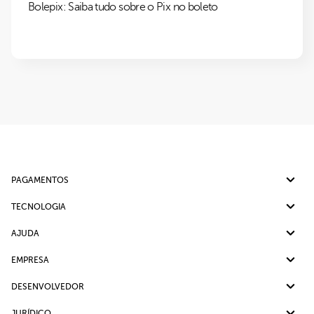
Bolepix: Saiba tudo sobre o Pix no boleto
PAGAMENTOS
Pix
TECNOLOGIA
Cartão de crédito
Split de Pagamento
AJUDA
Boleto bancário
Cobrança Recorrente
Ajuda
EMPRESA
Link de Pagamento
Ouvidoria
Sobre nós
DESENVOLVEDOR
Checkout Transparente
Cases de sucesso
Documentação API
JURÍDICO