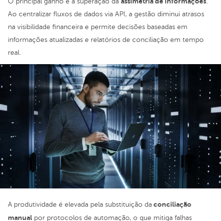
assimetria de informações
O principal ganho é a superação da
.
Ao centralizar fluxos de dados via API, a gestão diminui atrasos
na visibilidade financeira e permite decisões baseadas em
informações atualizadas e relatórios de conciliação em tempo
real.
conciliação
A
produtividade é elevada pela substituição da
manual
por protocolos de automação, o que mitiga falhas