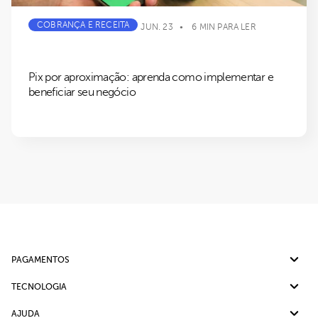
COBRANÇA E RECEITA
JUN. 23
6 MIN PARA LER
Pix por aproximação: aprenda como implementar e
beneficiar seu negócio
PAGAMENTOS
Pix
TECNOLOGIA
Cartão de crédito
Split de Pagamento
AJUDA