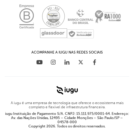
Plug-in para Prestashop
LGPD - Comunicado
Relações com investidores
Plug-in para OpenCart
Educação Financeira para empresas
Materiais Ricos
Plug-in para WHMCS
Blog
ACOMPANHE A IUGU NAS REDES SOCIAIS
A iugu é uma empresa de tecnologia que oferece o ecossistema mais
completo e flexível de infraestrutura financeira.
iugu Instituição de Pagamento S/A. CNPJ: 15.111.975/0001-64. Endereço:
Av. das Nações Unidas, 12495 – Cidade Monções – São Paulo/SP –
04578-000
Copyright 2026. Todos os direitos reservados.