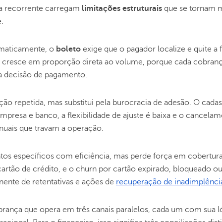
ça recorrente carregam
limitações estruturais
que se tornam 
.
maticamente, o
boleto
exige que o pagador localize e quite a 
ia cresce em proporção direta ao volume, porque cada cobran
a decisão de pagamento.
ção repetida, mas substitui pela burocracia de adesão. O cadas
presa e banco, a flexibilidade de ajuste é baixa e o cancela
nuais que travam a operação.
os específicos com eficiência, mas perde força em cobertura
cartão de crédito, e o churn por cartão expirado, bloqueado o
ente de retentativas e ações de
recuperação de inadimplênci
brança que opera em três canais paralelos, cada um com sua l