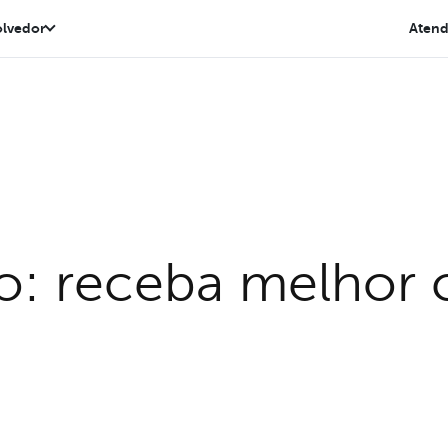
lvedor
Aten
o: receba melhor 