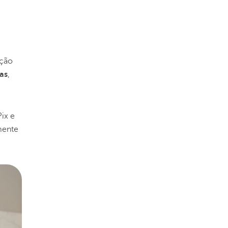
ação
as
,
ix e
mente