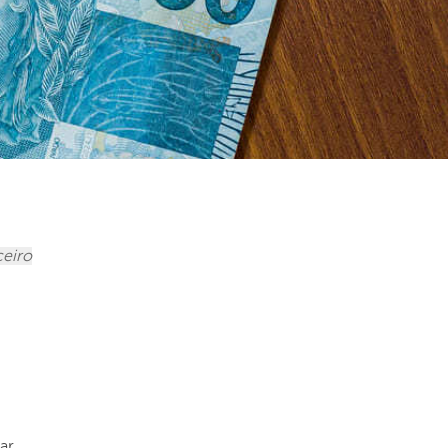
ceiro
ar