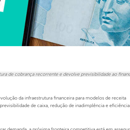
tura de cobrança recorrente e devolve previsibilidade ao finan
olução da infraestrutura financeira para modelos de receita
evisibilidade de caixa, redução de inadimplência e eficiência
ar demanda, a próxima fronteira competitiva está em assegur