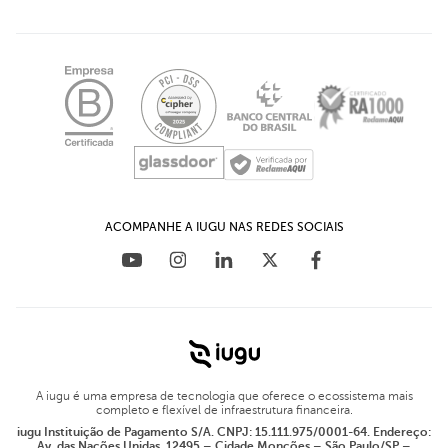
Plug-in para WooCommerce
Política de Privacidade
Assessoria de Imprensa
Plug-in para Magento
Iugu Transparência
Canal de Ética
Plug-in para Prestashop
LGPD - Comunicado
Relações com investidores
Plug-in para OpenCart
Educação Financeira para empresas
Materiais Ricos
Plug-in para WHMCS
Blog
ACOMPANHE A IUGU NAS REDES SOCIAIS
A iugu é uma empresa de tecnologia que oferece o ecossistema mais
completo e flexível de infraestrutura financeira.
iugu Instituição de Pagamento S/A. CNPJ: 15.111.975/0001-64. Endereço:
Av. das Nações Unidas, 12495 – Cidade Monções – São Paulo/SP –