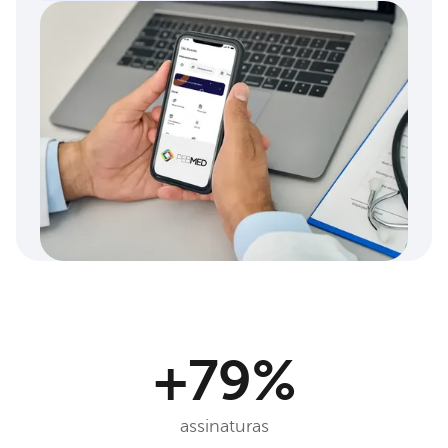
+
79
%
assinaturas