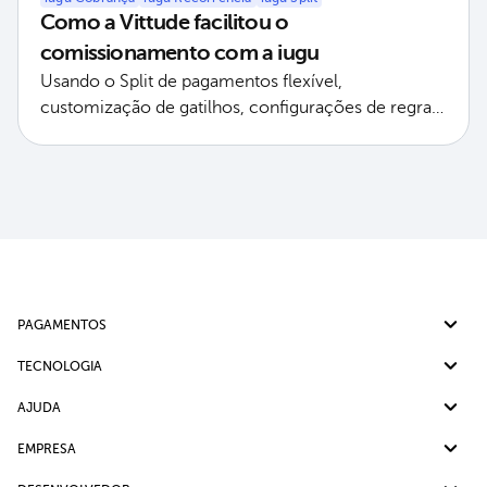
Como a Vittude facilitou o
comissionamento com a iugu
Usando o Split de pagamentos flexível,
customização de gatilhos, configurações de regras
específicas e painel como facilitador de operações
PAGAMENTOS
Pix
TECNOLOGIA
Cartão de crédito
Split de Pagamento
AJUDA
Boleto bancário
Cobrança Recorrente
Ajuda
EMPRESA
Link de Pagamento
Ouvidoria