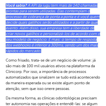
Você sabia?
A API da iugu tem mais de 140 chamadas
prontas para serem utilizadas. Elas contemplam o
processo de cobrança de ponta a ponta e é você quem
decide quais gatilhos serão utilizados e a partir de qual
evento. Além disso, sua empresa tem a liberdade de
criar novos gatilhos e personalizá-los de acordo com o
seu modelo de negócio. E mais: o tempo de resposta
dos webhooks é inferior a 300ms, sendo um dos mais
rápidos do mercado.
Como frisado, trata-se de um negócio de volume: já
são mais de 100 mil usuários ativos na plataforma da
Clinicorp. Por isso, a importância de processos
automatizados que sinalizem se tudo está acontecendo
da maneira esperada ou se existe algum ponto de
atenção, sem que isso onere pessoas.
Da mesma forma, as clínicas odontológicas precisam
ter autonomia nas operações e entendê-las: se algum