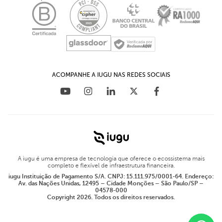
Plug-in para OpenCart
Educação Financeira para empresas
Materiais Ricos
Plug-in para WHMCS
Blog
ACOMPANHE A IUGU NAS REDES SOCIAIS
A iugu é uma empresa de tecnologia que oferece o ecossistema mais
completo e flexível de infraestrutura financeira.
iugu Instituição de Pagamento S/A. CNPJ: 15.111.975/0001-64. Endereço:
Av. das Nações Unidas, 12495 – Cidade Monções – São Paulo/SP –
04578-000
Copyright 2026. Todos os direitos reservados.