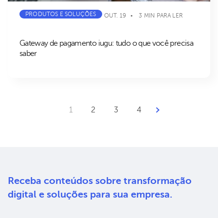
PRODUTOS E SOLUÇÕES
OUT. 19
3 MIN PARA LER
Gateway de pagamento iugu: tudo o que você precisa
saber
Próxima Página
1
2
3
4
Receba conteúdos sobre
transformação
digital e soluções
para sua empresa.