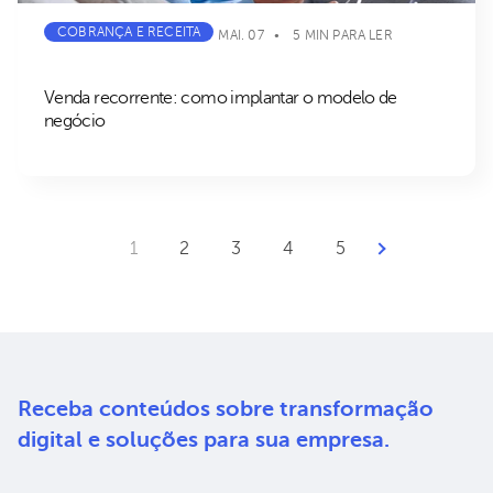
COBRANÇA E RECEITA
MAI. 07
5 MIN PARA LER
Venda recorrente: como implantar o modelo de
negócio
Próxima Página
1
2
3
4
5
Receba conteúdos sobre
transformação
digital e soluções
para sua empresa.