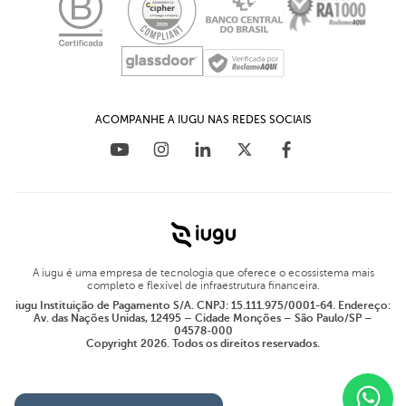
Educação Financeira para empresas
Materiais Ricos
Plug-in para WHMCS
Blog
ACOMPANHE A IUGU NAS REDES SOCIAIS
A iugu é uma empresa de tecnologia que oferece o ecossistema mais
completo e flexível de infraestrutura financeira.
iugu Instituição de Pagamento S/A. CNPJ: 15.111.975/0001-64. Endereço:
Av. das Nações Unidas, 12495 – Cidade Monções – São Paulo/SP –
04578-000
Copyright 2026. Todos os direitos reservados.