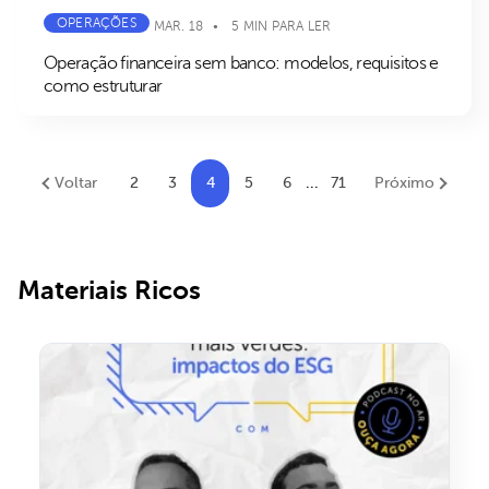
OPERAÇÕES
MAR. 18
5 MIN PARA LER
Operação financeira sem banco: modelos, requisitos e
como estruturar
Voltar
2
3
4
5
6
...
71
Próximo
Materiais Ricos