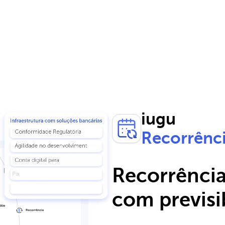
iugu
Recorrênc
Recorrência
com previsi