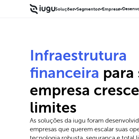
Desenvo
Soluções
Segmentos
Empresa
Infraestrutura
financeira
para
empresa cresce
limites
As soluções da iugu foram desenvolvid
empresas que querem escalar suas op
tecnologia robusta, segurança e total l