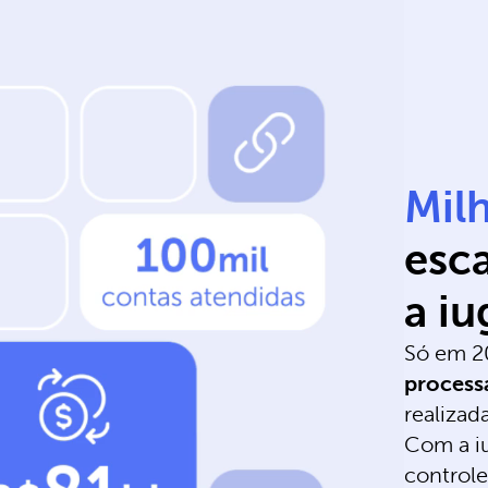
Mil
esc
a iu
Só em 2
process
realizad
Com a iu
controle