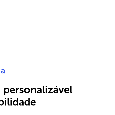
ia
 personalizável
bilidade