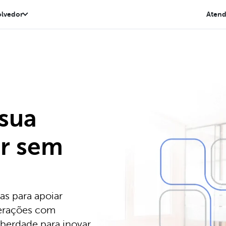
lvedor
Aten
 sua
r sem
as para apoiar
erações com
iberdade para inovar.