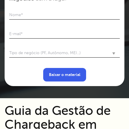
Nome
*
E-mail
*
Tipo de negócio (PF, Autônomo, MEI...)
Guia da Gestão de
Chargeback em