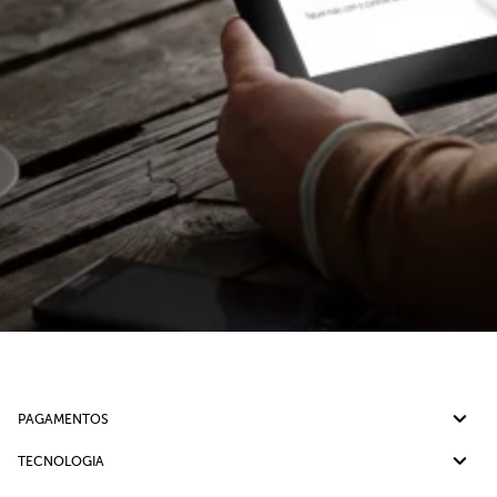
PAGAMENTOS
Pix
TECNOLOGIA
Cartão de crédito