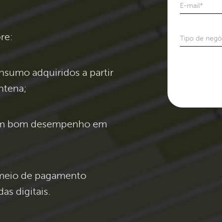
E-mail
*
bre:
Tipo de negóc
nsumo adquiridos a partir
ntena;
 um bom desempenho em
meio de pagamento
as digitais.