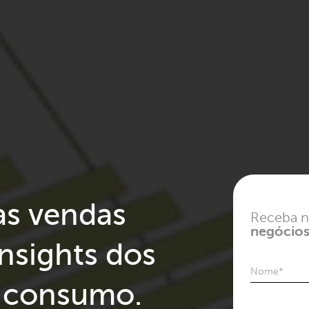
as vendas
Receba n
negócio
insights dos
Nome
*
e consumo.