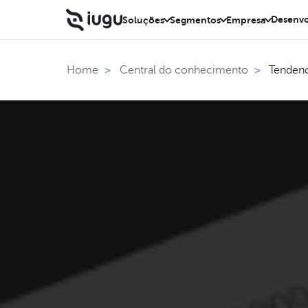
Desenvo
Soluções
Segmentos
Empresa
Tendenci
Home
>
Central do conhecimento
>