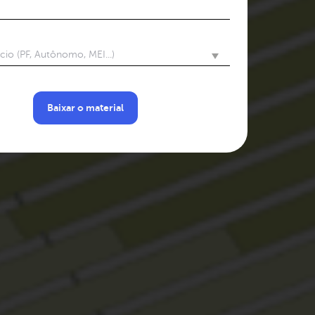
io (PF, Autônomo, MEI...)