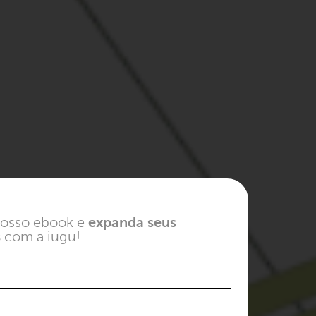
osso ebook e
expanda seus
s
com a iugu!