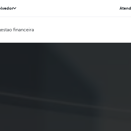
lvedor
Aten
estao financeira