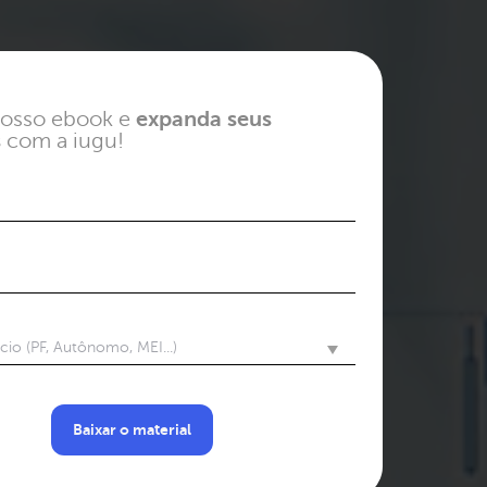
osso ebook e
expanda seus
s
com a iugu!
io (PF, Autônomo, MEI...)