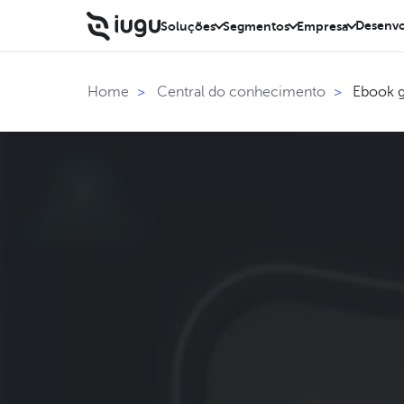
Desenvo
Soluções
Segmentos
Empresa
Ebook g
Home
>
Central do conhecimento
>