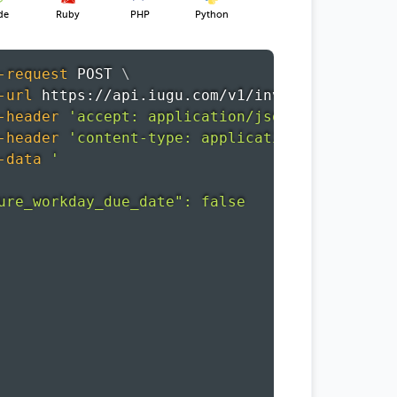
de
Ruby
PHP
Python
-request
 POST 
\
-url
 https://api.iugu.com/v1/invoices 
\
-header
'accept: application/json'
\
-header
'content-type: application/json'
\
-data
'

ure_workday_due_date": false
