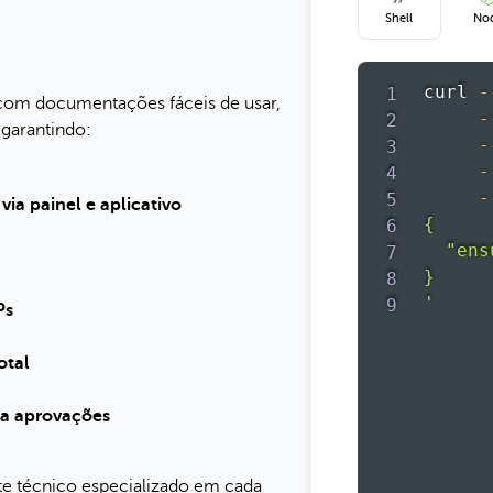
Shell
No
curl
-
com documentações fáceis de usar,
-
 garantindo:
-
-
-
a painel e aplicativo
{

  "ens
}

'
Ps
otal
za aprovações
rte técnico especializado em cada