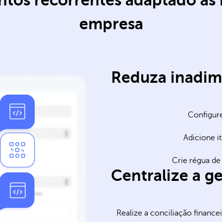
tos recorrentes adaptado às 
empresa
Reduza inadim
Configure
Adicione it
Crie régua de
Centralize a g
Realize a conciliação finance