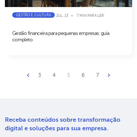
GESTÃO E CULTURA
JUL. 13
7 MIN PARA LER
Gestão financeira para pequenas empresas: guia
completo
Próxima Página
3
4
5
6
7
Página Anterior
Receba conteúdos sobre
transformação
digital e soluções
para sua empresa.